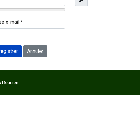
her
Afficher
se e-mail
*
registrer
Annuler
b Réunion