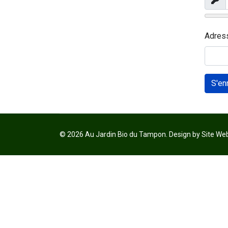
Affic
Adres
S'en
© 2026 Au Jardin Bio du Tampon. Design by Site We