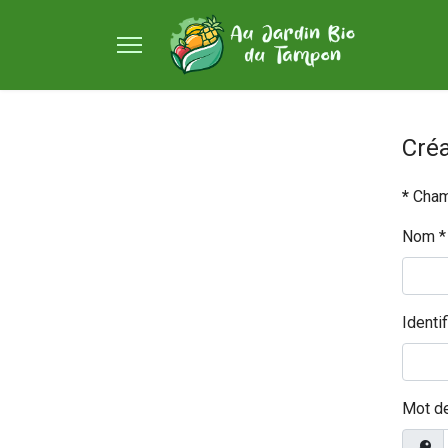
Cré
*
Cham
Nom
*
Identif
Mot d