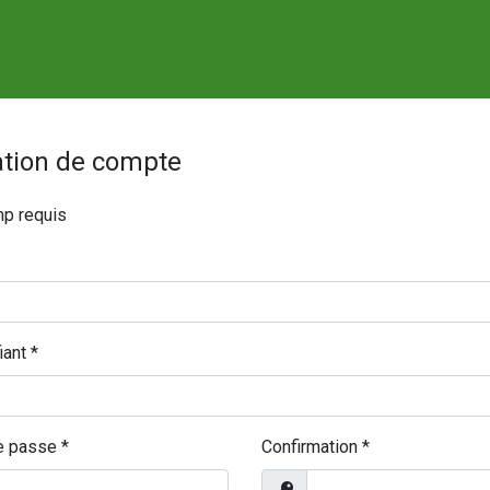
ation de compte
p requis
iant
*
e passe
*
Confirmation
*